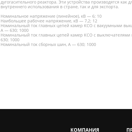
дугогасительного реактора. Эти устройства производятся как д
внутреннего использования в стране, так и для экспорта.
Номинальное напряжение (линейное), кВ — 6; 10
Наибольшее рабочее напряжение, кВ — 7,2; 12
Номинальный ток главных цепей камер КСО с вакуумными вык
А — 630; 1000
Номинальный ток главных цепей камер КСО с выключателями н
630; 1000
Номинальный ток сборных шин, А — 630; 1000
КОМПАНИЯ
П