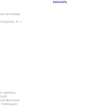
ЗАКАЗАТЬ
лючателями,
агрузки, А —
е камеры,
ской
 трехфазным
 с помощью