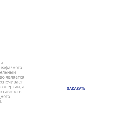
ля
рехфазного
тельный
во является
еспечивает
оэнергии, а
ЗАКАЗАТЬ
ктивность.
дного
.