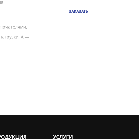
ля
ЗАКАЗАТЬ
лючателями,
агрузки, А —
РОДУКЦИЯ
УСЛУГИ