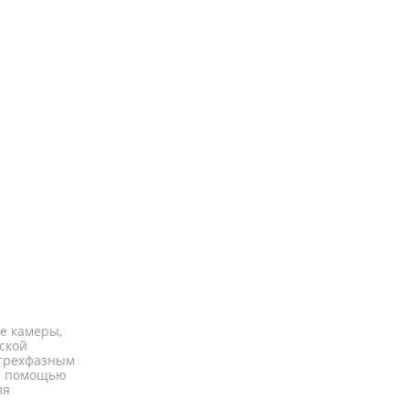
е камеры,
ской
 трехфазным
 с помощью
ля