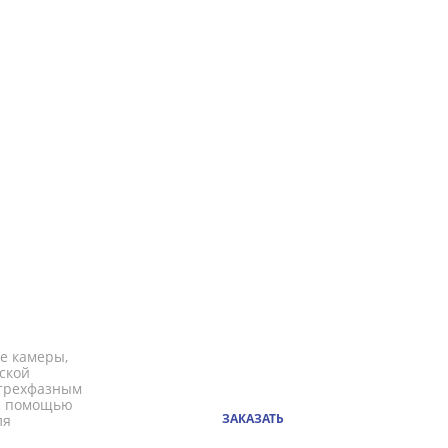
е камеры,
ской
 трехфазным
 с помощью
ЗАКАЗАТЬ
ля