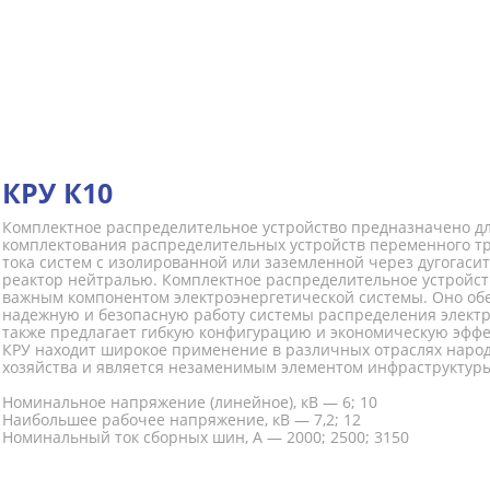
КРУ К10
Комплектное распределительное устройство предназначено д
комплектования распределительных устройств переменного т
тока систем с изолированной или заземленной через дугогаси
реактор нейтралью. Комплектное распределительное устройст
важным компонентом электроэнергетической системы. Оно об
надежную и безопасную работу системы распределения электр
также предлагает гибкую конфигурацию и экономическую эффе
КРУ находит широкое применение в различных отраслях наро
хозяйства и является незаменимым элементом инфраструктуры
Номинальное напряжение (линейное), кВ — 6; 10
Наибольшее рабочее напряжение, кВ — 7,2; 12
Номинальный ток сборных шин, А — 2000; 2500; 3150