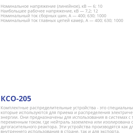
Номинальное напряжение (линейное), кВ — 6; 10
Наибольшее рабочее напряжение, кВ — 7,2; 12
Номинальный ток сборных шин, А — 400; 630; 1000
Номинальный ток главных цепей камер, А — 400; 630; 1000
КСО-205
Комплектные распределительные устройства - это специальны
которые используются для приема и распределения электриче
энергии. Они предназначены для использования в системах с
переменным током, где нейтраль заземлена или изолирована
дугогасительного реактора. Эти устройства производятся как д
внутреннего использования в стране, так и для экспорта.