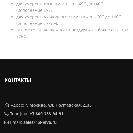
для умеренного климата – от -45С до +40С
(исполнение «У»),
для умеренно-холодного климата – от -60С до +40С
(исполнение «УХЛ»);
относительная влажности воздуха – не более 80% при
+25С.
КОНТАКТЫ
Адрес:
г. Москва, ул. Полтавская, д.35
Телефон:
+7 800 333-94-91
Email:
sales@pkviva.ru