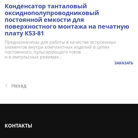
Конденсатор танталовый
оксиднополупроводниковый
постоянной емкости для
поверхностного монтажа на печатную
плату К53-81
Предназначены для работы в качестве встроенных
элементов внутри комплектных изделий в цепях
постоянного, пульсирующего токов
и в импульсных режимах...
ЗАКАЗАТЬ
Назад
КОНТАКТЫ