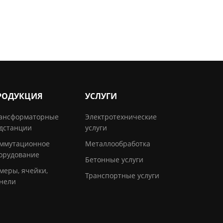
РОДУКЦИЯ
УСЛУГИ
ансформаторные
Электротехнические
дстанции
услуги
ммутационное
Металлообработка
орудование
Бетонные услуги
меры, ячейки,
Транспортные услуги
нели