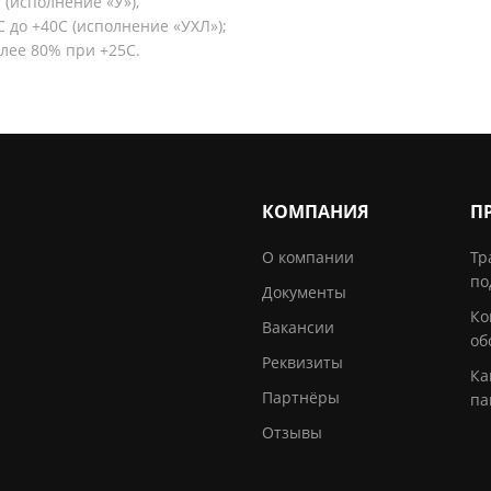
 (исполнение «У»),
С до +40С (исполнение «УХЛ»);
олее 80% при +25С.
КОМПАНИЯ
П
О компании
Тр
по
Документы
Ко
Вакансии
об
Реквизиты
Ка
Партнёры
па
Отзывы