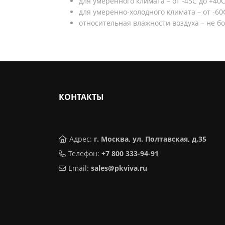
для умеренного климата – от -45С до +40С
для умеренно-холодного климата – от -60
относительная влажности воздуха – не б
КОНТАКТЫ
Адрес:
г. Москва, ул. Полтавская, д.35
Телефон:
+7 800 333-94-91
Email:
sales@pkviva.ru