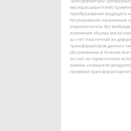
Трансформаторы трехфазные 
маслорасширителей) применя
преобразования входящего н
Регулирование напряжения о
(переключатель без возбужде
изменения объема масла ком
за счет пластичной их дефо
трансформаторов данного тип
обслуживании в течение всего
за счет их герметичного исп
замены силикагеля (воздухоо
проверки трансформаторного