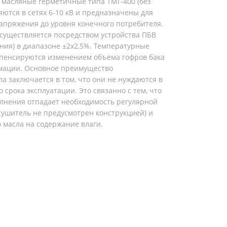
масляные герметичные типа ТМГ-400 (без
ются в сетях 6-10 кВ и предназначены для
апряжения до уровня конечного потребителя.
существляется посредством устройства ПБВ
ния) в диапазоне ±2х2,5%. Температурные
пенсируются изменением объема гофров бака
рмации. Основное преимущество
а заключается в том, что они не нуждаются в
 срока эксплуатации. Это связанно с тем, что
олнения отпадает необходимость регулярной
сушитель не предусмотрен конструкцией) и
 масла на содержание влаги.